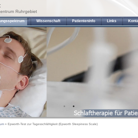
t
zentrum Ruhrgebiet
ungsspektrum
Wissenschaft
Patienteninfo
Links
Kont
rum
» Epworth-Test zur Tagesschläfrigkeit (Epworth Sleepiness Scale)